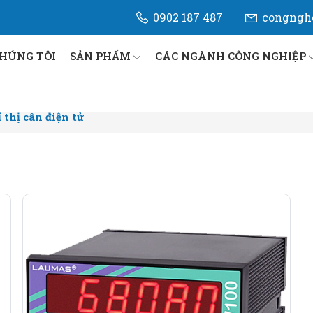
0902 187 487
congngh
CHÚNG TÔI
SẢN PHẨM
CÁC NGÀNH CÔNG NGHIỆP
ỉ thị cân điện tử