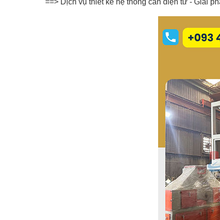
==> Dịch vụ thiết kế hệ thống cân điện tử - Giải p