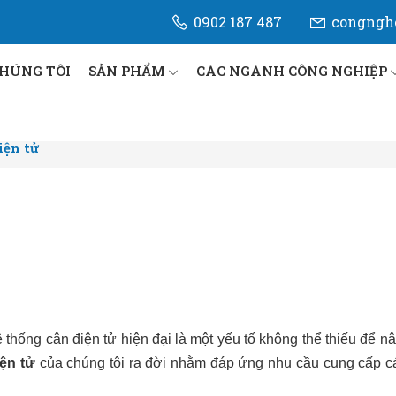
0902 187 487
congngh
CHÚNG TÔI
SẢN PHẨM
CÁC NGÀNH CÔNG NGHIỆP
iện tử
 thống cân điện tử hiện đại là một yếu tố không thể thiếu để n
iện tử
của chúng tôi ra đời nhằm đáp ứng nhu cầu cung cấp các