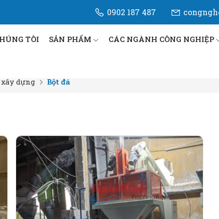
0902 187 487
congngh
CHÚNG TÔI
SẢN PHẨM
CÁC NGÀNH CÔNG NGHIỆP
u xây dựng
Bột đá