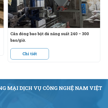
Cân đóng bao bột đá năng suất 240 – 300
bao/giờ.
Chi tiết
G MẠI DỊCH VỤ CÔNG NGHỆ NAM VIỆT