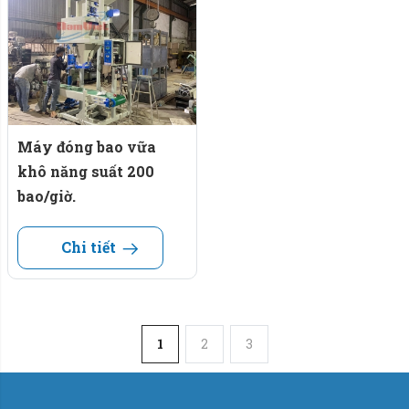
Máy đóng bao vữa
khô năng suất 200
bao/giờ.
Chi tiết
1
2
3