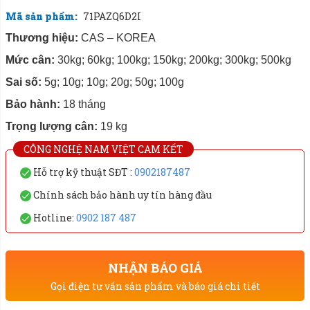
Mã sản phẩm:
71PAZQ6D2I
Thương hiệu:
CAS – KOREA
Mức cân:
30kg; 60kg; 100kg; 150kg; 200kg; 300kg; 500kg
Sai số:
5g; 10g; 10g; 20g; 50g; 100g
Bảo hành:
18 tháng
Trọng lượng cân:
19 kg
CÔNG NGHỆ NAM VIỆT CAM KẾT
Hỗ trợ kỹ thuật SĐT :
0902187487
Chính sách bảo hành uy tín hàng đầu
Hotline:
0902 187 487
NHẬN BÁO GIÁ
Gọi điện tư vấn sản phẩm và báo giá chi tiết