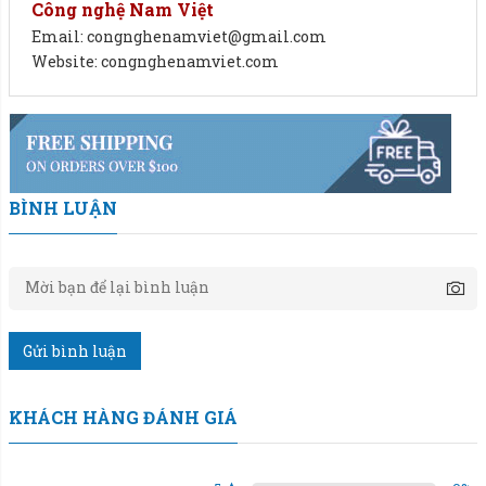
Công nghệ Nam Việt
1.
Độ chính xác cao với cảm biến tải trọng chất lượng.
Email: congnghenamviet@gmail.com
Website: congnghenamviet.com
2.
Màn hình hiển thị LED rõ nét, dễ đọc.
3.
Thiết kế chắc chắn, chịu lực tốt, phù hợp cho mọi môi
trường làm việc.
4.
Dễ dàng sử dụng với các phím chức năng đơn giản và
BÌNH LUẬN
tiện lợi.
5.
Kết nối đa dạng, hỗ trợ xuất dữ liệu qua cổng RS232.
Thương hiệu: CAS – KOREA.
Gửi bình luận
Mức cân: 30kg; 60kg; 100kg; 150kg; 200kg; 300kg;
500kg.
KHÁCH HÀNG ĐÁNH GIÁ
Sai số: 5g; 10g; 10g; 20g; 50g; 100g.