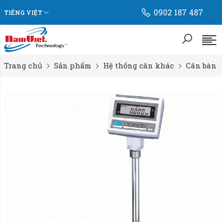
0902 187 487
TIẾNG VIỆT
Trang chủ
Sản phẩm
Hệ thống cân khác
Cân bàn đi