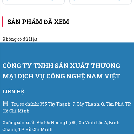
lạc nhanh đến Hotline
093 474 8868
để được tư vấn báo
giá sản phẩm ngay hôm nay.
SẢN PHẨM ĐÃ XEM
Không có dữ liệu
CÔNG TY TNHH SẢN XUẤT THƯƠNG
MẠI DỊCH VỤ CÔNG NGHỆ NAM VIỆT
LIÊN HỆ
Trụ sở chính: 355 Tây Thạnh, P. Tây Thạnh, Q. Tân Phú, TP.
Hồ Chí Minh
Xưởng sản xuất: A6/10c Hương Lộ 80, Xã Vĩnh Lộc A, Bình
Chánh, TP. Hồ Chí Minh