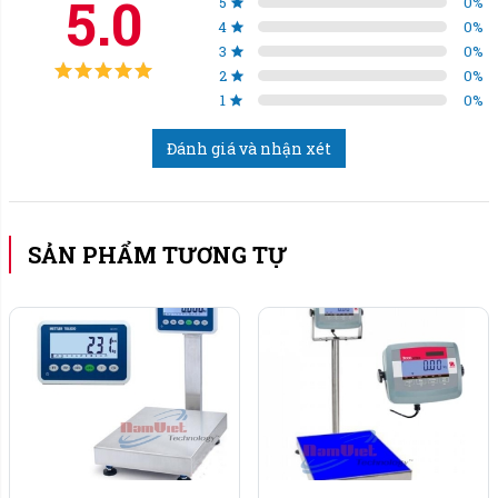
5.0
5
0
%
Bảo hành: 18 tháng.
4
0
%
3
0
%
2
0
%
Trọng lượng cân: 19 kg.
1
0
%
Cân bàn điện tử Cas DB-II trang bị:
Đánh giá và nhận xét
Màn hình VFD (5 số).
Cổng giao tiếp RS-232.
SẢN PHẨM TƯƠNG TỰ
Loadcell: 1 bộ
Mặt bàn và khung: inox 304
Kích thước bàn cân: (0.4m x 0.5m, 0.5m x 0.6m,
0.5m x 0.7m, 0.6m x 0.8m) hoặc tùy chọn kích
thước.