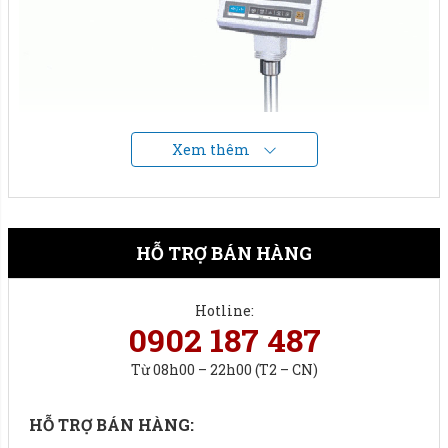
Xem thêm
HỖ TRỢ BÁN HÀNG
Hotline:
0902 187 487
Từ 08h00 – 22h00 (T2 – CN)
Cân điện tử Cas db-ii: độ chính xác cao, dễ sử dụng.
HỖ TRỢ BÁN HÀNG:
Tính năng nổi bật: