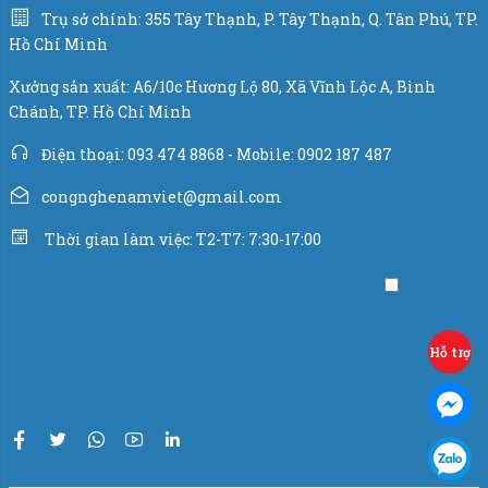
Trụ sở chính: 355 Tây Thạnh, P. Tây Thạnh, Q. Tân Phú, TP.
Hồ Chí Minh
Tham khảo máy chiết rót sơn hoạt động.
Xưởng sản xuất: A6/10c Hương Lộ 80, Xã Vĩnh Lộc A, Bình
Chánh, TP. Hồ Chí Minh
Điện thoại: 093 474 8868 - Mobile: 0902 187 487
congnghenamviet@gmail.com
Thời gian làm việc: T2-T7: 7:30-17:00
Hỗ trợ