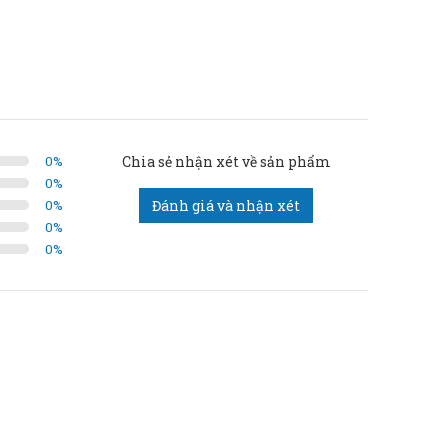
0
%
Chia sẻ nhận xét về sản phẩm
0
%
0
%
Đánh giá và nhận xét
0
%
0
%
dụng.
hông tắc liệu – không lệch cân.