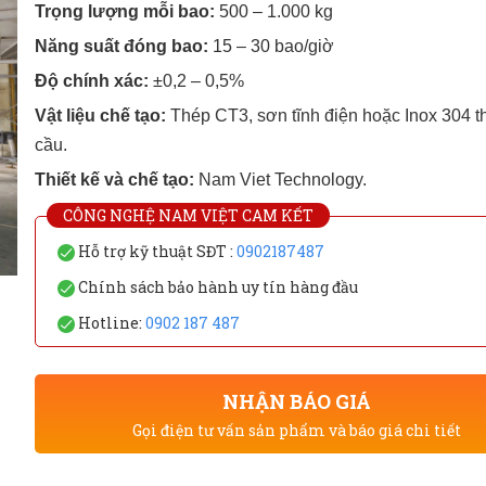
Trọng lượng mỗi bao:
500 – 1.000 kg
Năng suất đóng bao:
15 – 30 bao/giờ
Độ chính xác:
±0,2 – 0,5%
Vật liệu chế tạo:
Thép CT3, sơn tĩnh điện hoặc Inox 304 t
cầu.
Thiết kế và chế tạo:
Nam Viet Technology.
CÔNG NGHỆ NAM VIỆT CAM KẾT
Hỗ trợ kỹ thuật SĐT :
0902187487
Chính sách bảo hành uy tín hàng đầu
Hotline:
0902 187 487
NHẬN BÁO GIÁ
Gọi điện tư vấn sản phẩm và báo giá chi tiết