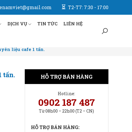
enamviet@gmail.com
T2-T7: 7:30 - 17:00
DỊCH VỤ
TIN TỨC
LIÊN HỆ
ên liệu cafe 1 tấn.
 tấn.
HỖ TRỢ BÁN HÀNG
Hotline:
0902 187 487
Từ 08h00 – 22h00 (T2 – CN)
HỖ TRỢ BÁN HÀNG: