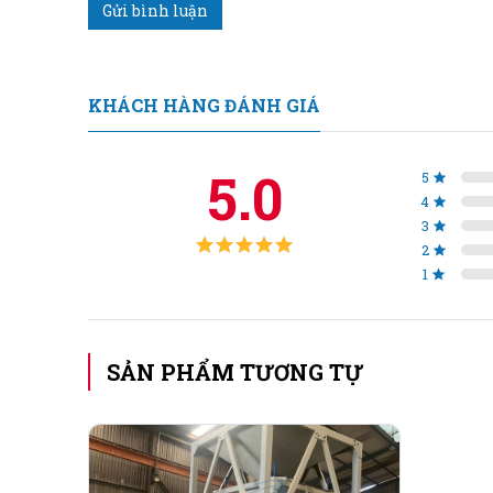
Gửi bình luận
Khi sản lượng tăng, cách làm cũ sẽ trở thành điể
KHÁCH HÀNG ĐÁNH GIÁ
1. Nhân công nhiều nhưng năng suất thấp.
2. Cân thủ công → sai số → độ hao hụt cao.
5.0
5
4
3. Bao nhỏ → tốn thời gian xếp dỡ.
3
2
4. Kho bãi lộn xộn → khó kiểm soát.
1
Bao jumbo 1.000 kg giải quyết toàn bộ vấn đề đó,
Cân đóng bao cafe jumbo hoạt động như thế 
SẢN PHẨM TƯƠNG TỰ
Cân đóng bao jumbo
được thiết kế riêng cho cà 
Cấu hình chính: