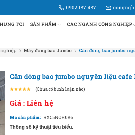
0902 187 487
congngh
CHÚNG TÔI
SẢN PHẨM
CÁC NGÀNH CÔNG NGHIỆP
 nghiệp
Máy đóng bao Jumbo
Cân đóng bao jumbo nguy
Cân đóng bao jumbo nguyên liệu cafe 1
(Chưa có bình luận nào)
Giá : Liên hệ
Mã sản phẩm:
RXC5NQH0B6
Thông số kỹ thuật tiêu biểu.