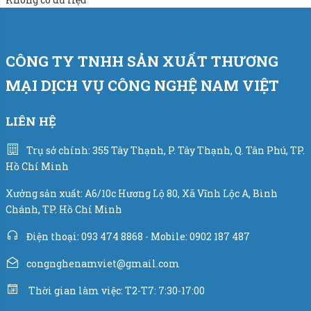
Áp lực khí nén: 5-8 kg/cm2
CÔNG TY TNHH SẢN XUẤT THƯƠNG
Qúa trình định lượng được tiến hành theo 3 cấp tốc độ
nhằm đạt năng suất và độ chính xác cao nhất. Cân cấp
MẠI DỊCH VỤ CÔNG NGHỆ NAM VIỆT
liệu trực tiếp qua hệ thống cửa cân trực tiếp.
LIÊN HỆ
Thiết bị điện theo máy:
Trụ sở chính: 355 Tây Thạnh, P. Tây Thạnh, Q. Tân Phú, TP.
Cân sử dụng bộ điều khiển PLC hãng Siemens -
Hồ Chí Minh
Đức.
Xưởng sản xuất: A6/10c Hương Lộ 80, Xã Vĩnh Lộc A, Bình
Chánh, TP. Hồ Chí Minh
Bộ chỉ thị cân điện tử (đầu cân): W100 hãng
Laumas - Italia.
Điện thoại: 093 474 8868 - Mobile: 0902 187 487
congnghenamviet@gmail.com
Cảm biến lực load cell hãng VMC - USA.
Thời gian làm việc: T2-T7: 7:30-17:00
Xy lanh khí nén hãng Airtac - Đài Loan.