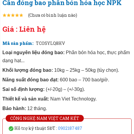
Cân đóng bao phân bón hóa học NPK
(Chưa có bình luận nào)
Giá : Liên hệ
Mã sản phẩm:
TCOSYLQ8HV
Loại nguyên liệu đóng bao:
Phân bón hóa học, thực phẩm
dạng hạt...
Khối lượng đóng bao:
10kg – 25kg – 50kg (tùy chọn).
Năng suất đóng bao đạt:
600 bao – 700 bao/giờ.
Sai số định lượng:
(+/-20g) – (+/-30g).
Thiết kế và sản xuất:
Nam Viet Technology.
Bảo hành:
12 tháng.
CÔNG NGHỆ NAM VIỆT CAM KẾT
Hỗ trợ kỹ thuật SĐT :
0902187487