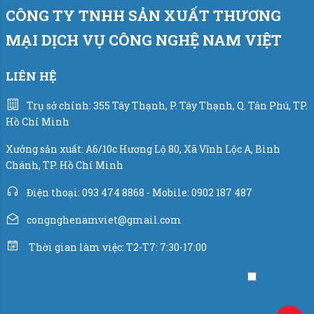
CÔNG TY TNHH SẢN XUẤT THƯƠNG
Tự chẩn đoán và hiển thị các lỗi của máy và cách khắc
MẠI DỊCH VỤ CÔNG NGHỆ NAM VIỆT
phục ngay trên màn hình HMI, giúp cho việc vận hành
được đơn giản và dễ dàng nhất.
LIÊN HỆ
Trụ sở chính: 355 Tây Thạnh, P. Tây Thạnh, Q. Tân Phú, TP.
Hồ Chí Minh
Xưởng sản xuất: A6/10c Hương Lộ 80, Xã Vĩnh Lộc A, Bình
Chánh, TP. Hồ Chí Minh
Điện thoại: 093 474 8868 - Mobile: 0902 187 487
congnghenamviet@gmail.com
Thời gian làm việc: T2-T7: 7:30-17:00