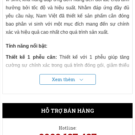
hưởng bởi tốc độ và hiệu suất. Nhằm đáp ứng đầy đủ
yêu cầu này, Nam Việt đã thiết kế sản phẩm
cân đóng
bao phân vi sinh
với một mục đích mang đến sự chính
xác và hiệu quả cao nhất cho quá trình sản xuất.
Tính năng nổi bật:
Thiết kế 1 phễu cân:
Thiết kế với 1 phễu giúp tăng
cường sự chính xác trong quá trình đóng gói, giảm thiểu
sự thất thoát và đảm bảo hiệu suất tối đa.
Xem thêm
Điều chỉnh linh hoạt:
Máy với khả năng điều chỉnh linh
hoạt theo yêu cầu của từng loại phân vi sinh, giúp tối ưu
hóa quy trình sản xuất.
HỖ TRỢ BÁN HÀNG
Tiết kiệm chi phí:
Loại bỏ công đoạn đóng gói bao bì thủ
công, giảm thiểu sai sót và tiết kiệm chi phí nhân sự.
Hotline: