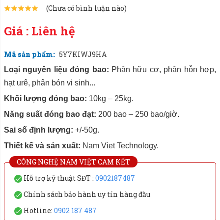
(Chưa có bình luận nào)
Giá : Liên hệ
Mã sản phẩm:
5Y7KIWJ9HA
Loại nguyên liệu đóng bao:
Phân hữu cơ, phân hỗn hợp,
hạt urê, phân bón vi sinh...
Khối lượng đóng bao:
10kg – 25kg.
Năng suất đóng bao đạt:
200 bao – 250 bao/giờ.
Sai số định lượng:
+/-50g.
Thiết kế và sản xuất:
Nam Viet Technology.
CÔNG NGHỆ NAM VIỆT CAM KẾT
Hỗ trợ kỹ thuật SĐT :
0902187487
Chính sách bảo hành uy tín hàng đầu
Hotline:
0902 187 487