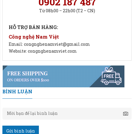
0902 187 487
Bảo dưỡng dễ dàng:
Thiết kế linh hoạt giúp việc bảo
dưỡng và sửa chữa trở nên đơn giản, giảm thời gian
Từ 08h00 – 22h00 (T2 – CN)
gián đoạn sản xuất.
HỖ TRỢ BÁN HÀNG:
Công nghệ Nam Việt
Email: congnghenamviet@gmail.com
Website: congnghenamviet.com
BÌNH LUẬN
Gửi bình luận