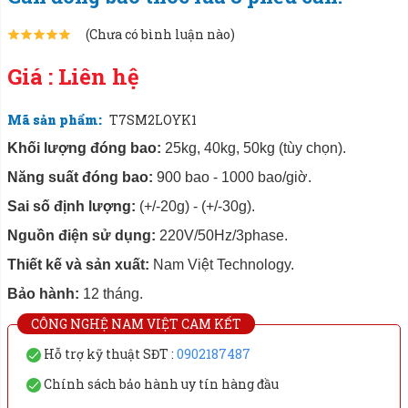
(Chưa có bình luận nào)
Giá : Liên hệ
Mã sản phẩm:
T7SM2LOYK1
Khối lượng đóng bao:
25kg, 40kg, 50kg (tùy chọn).
Năng suất đóng bao:
900 bao - 1000 bao/giờ.
Sai số định lượng:
(+/-20g) - (+/-30g).
Nguồn điện sử dụng:
220V/50Hz/3phase.
Thiết kế và sản xuất:
Nam Việt Technology.
Bảo hành:
12 tháng.
CÔNG NGHỆ NAM VIỆT CAM KẾT
Hỗ trợ kỹ thuật SĐT :
0902187487
Chính sách bảo hành uy tín hàng đầu