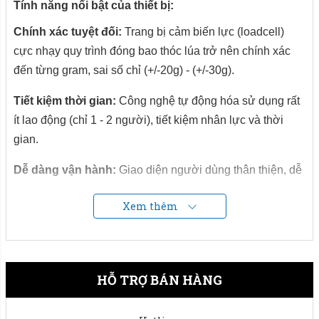
Tính năng nổi bật của thiết bị:
Chính xác tuyệt đối:
Trang bị cảm biến lực (loadcell)
cực nhạy quy trình đóng bao thóc lúa trở nên chính xác
đến từng gram, sai số chỉ (+/-20g) - (+/-30g).
Tiết kiệm thời gian:
Công nghệ tự động hóa sử dụng rất
ít lao động (chỉ 1 - 2 người), tiết kiệm nhân lực và thời
gian.
Dễ dàng vận hành:
Giao diện người dùng thân thiện, dễ
dàng sử dụng ngay cả với những người mới làm quen
Xem thêm
với máy.
Tiết kiệm chi phí:
Giảm chi phí thuê mướn đến mức tối
đa giúp doanh nghiệp thu hồi vốn và có lãi chỉ sau 1 năm.
HỖ TRỢ BÁN HÀNG