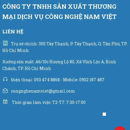
CÔNG TY TNHH SẢN XUẤT THƯƠNG
Cảm biến lực load cell hãng VMC - USA.
MẠI DỊCH VỤ CÔNG NGHỆ NAM VIỆT
Xy lanh khí nén hãng Airtac - Đài Loan.
LIÊN HỆ
Sử dụng kết hợp với hệ thống gấp mép và may bao tự
động sẽ giúp nâng cao năng suất, giảm chi phí thuê nhân
Trụ sở chính: 355 Tây Thạnh, P. Tây Thạnh, Q. Tân Phú, TP.
Hồ Chí Minh
công và hiện đại hóa dây chuyền sản xuất.
Xưởng sản xuất: A6/10c Hương Lộ 80, Xã Vĩnh Lộc A, Bình
Còn nhiều máy đóng bao thóc lúa:
XEM NGAY
Chánh, TP. Hồ Chí Minh
Tham khảo cân đóng bao thóc lua hoạt động.
Điện thoại: 093 474 8868 - Mobile: 0902 187 487
congnghenamviet@gmail.com
Thời gian làm việc: T2-T7: 7:30-17:00