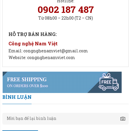
Hotline:
0902 187 487
Từ 08h00 – 22h00 (T2 – CN)
HỖ TRỢ BÁN HÀNG:
Công nghệ Nam Việt
Email: congnghenamviet@gmail.com
Website: congnghenamviet.com
BÌNH LUẬN
Máy đóng bao sự lựa chọn hoàn hảo cho doanh nghiệp
sản xuất thóc lúa.