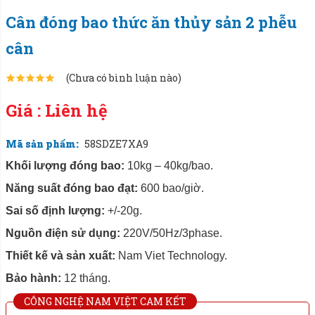
Cân đóng bao thức ăn thủy sản 2 phễu
cân
(Chưa có bình luận nào)
Giá : Liên hệ
Mã sản phẩm:
58SDZE7XA9
Khối lượng đóng bao:
10kg – 40kg/bao.
Năng suất đóng bao đạt:
600 bao/giờ.
Sai số định lượng:
+/-20g.
Nguồn điện sử dụng:
220V/50Hz/3phase.
Thiết kế và sản xuất:
Nam Viet Technology.
Bảo hành:
12 tháng.
CÔNG NGHỆ NAM VIỆT CAM KẾT