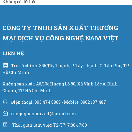
Không có dữ liệu
Năng suất đóng bao đạt: 600 bao/giờ.
Sai số định lượng: +/-20g.
CÔNG TY TNHH SẢN XUẤT THƯƠNG
MẠI DỊCH VỤ CÔNG NGHỆ NAM VIỆT
Nguồn điện sử dụng: 220V/50Hz/3phase.
LIÊN HỆ
Áp lực khí nén: 5-8 kg/cm2.
Trụ sở chính: 355 Tây Thạnh, P. Tây Thạnh, Q. Tân Phú, TP.
Thiết bị điện theo máy:
Hồ Chí Minh
Cân sử dụng bộ điều khiển trung tâm PLC hãng
Xưởng sản xuất: A6/10c Hương Lộ 80, Xã Vĩnh Lộc A, Bình
Siemens - Đức.
Chánh, TP. Hồ Chí Minh
Bộ chỉ thị cân điện tử: W100 hãng Laumas - Italia.
Điện thoại: 093 474 8868 - Mobile: 0902 187 487
congnghenamviet@gmail.com
Cảm biến lực load cell hãng VMC - USA.
Thời gian làm việc: T2-T7: 7:30-17:00
Xy lanh khí nén hãng Airtac - Đài Loan.