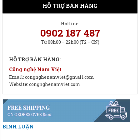
HỖ TRỢ BÁN HÀNG
Hotline:
0902 187 487
Từ 08h00 – 22h00 (T2 – CN)
HỖ TRỢ BÁN HÀNG:
Công nghệ Nam Việt
Email: congnghenamviet@gmail.com
Website: congnghenamviet.com
Cân đóng bao thức ăn thủy sản 2 phễu, 600 bao/giờ.
Đặc điểm của cân.
Phương pháp cân: Định lượng tự động qua bộ định
BÌNH LUẬN
lượng, sử dụng cửa cân đóng ngắt 3 cấp tốc độ chính xác
cao.