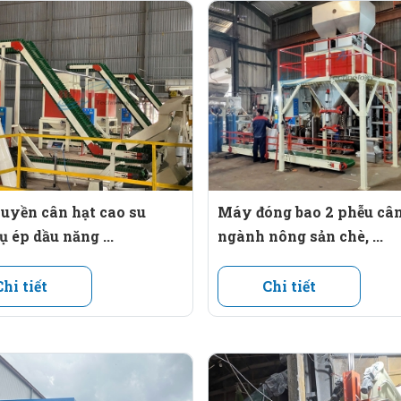
t động liên tục, không lo bị gián đoạn.
đến nơi tập kết mang đi tiêu thụ.
uyền cân hạt cao su
Máy đóng bao 2 phễu câ
 ép dầu năng ...
ngành nông sản chè, ...
 HMI để giám sát toàn bộ dây chuyền.
Chi tiết
Chi tiết