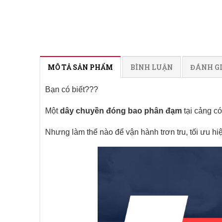
MÔ TẢ SẢN PHẨM
BÌNH LUẬN
ĐÁNH G
Bạn có biết???
Một
dây chuyền đóng bao phân đạm
tại cảng có
Nhưng làm thế nào để vận hành trơn tru, tối ưu hi