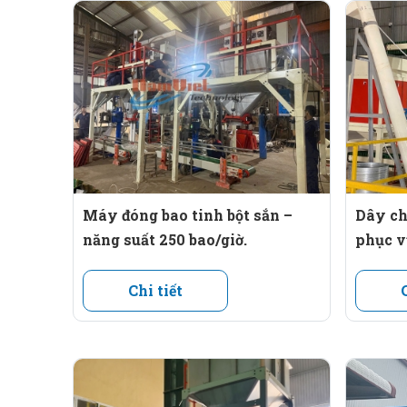
Bao có thể là bao PP, PE, hoặc bao giấy.
Máy khâu bao tự động:
Trang bị 2
máy khâu bao tự động
cho mỗi line, hoạ
Băng tải ra bao:
Băng tải vận chuyển bao ra khỏi khu vực đóng gói 
Máy đóng bao tinh bột sắn –
Dây ch
Hệ thống điều khiển trung tâm:
năng suất 250 bao/giờ.
phục vụ
Bao gồm bộ điều khiển trung tâm PLC và màn hình
Chi tiết
2. Thông số kỹ thuật dây chuyền:
Công suất đóng bao: 1200 bao/giờ.
Loại bao: PP dệt, PE, bao giấy.