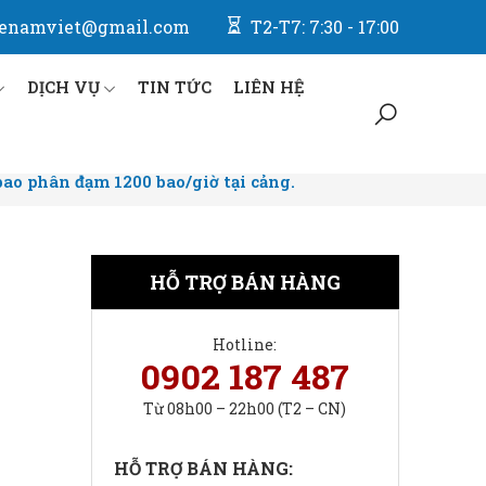
enamviet@gmail.com
T2-T7: 7:30 - 17:00
DỊCH VỤ
TIN TỨC
LIÊN HỆ
ao phân đạm 1200 bao/giờ tại cảng.
HỖ TRỢ BÁN HÀNG
Hotline:
0902 187 487
Từ 08h00 – 22h00 (T2 – CN)
HỖ TRỢ BÁN HÀNG: