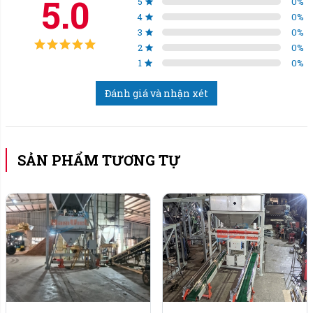
5.0
5
0
%
liệu vào bao, được làm bằng Inox 304 (đảm bảo vệ
4
0
%
3
0
%
sinh thực phẩm).
2
0
%
1
0
%
Khung hộp bảo vệ: Sắt CT3 sơn tĩnh điện hoặc Inox
304 (tùy chọn).
Đánh giá và nhận xét
Hệ thống kẹp và giữ bao: Inox 304, đai giữ bao
bằng cao su.
SẢN PHẨM TƯƠNG TỰ
Thông số kỹ thuật:
Khối lượng đóng bao: 5kg - 25kg.
Năng suất đóng bao đạt: 300 bao/giờ.
Sai số định lượng: +/- 20g.