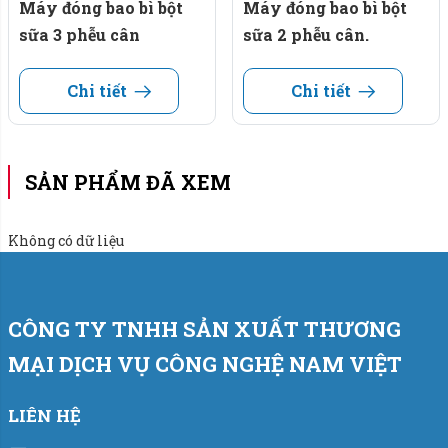
Máy đóng bao bì bột
Máy đóng bao bì bột
Nguồn điện sử dụng: 220V/50Hz/3phase.
sữa 3 phễu cân
sữa 2 phễu cân.
Áp lực khí nén: 5-8 kg/cm2.
Chi tiết
Chi tiết
Hệ điều khiển: PLC và màn hình HMI.
==> Đặc biệt với sai số định lượng chỉ +/- 20g, một sai số
SẢN PHẨM ĐÃ XEM
nhỏ nằm trong phạm vi chấp nhận được không gây thiệt
hại lớn cho doanh nghiệp.
Không có dữ liệu
Thiết bị điện trong máy:
Cân sử dụng bộ điều khiển PLC hãng Siemens -
Đức.
CÔNG TY TNHH SẢN XUẤT THƯƠNG
MẠI DỊCH VỤ CÔNG NGHỆ NAM VIỆT
Bộ chỉ thị cân điện tử (đầu cân): W100 hãng
Laumas - Italia.
LIÊN HỆ