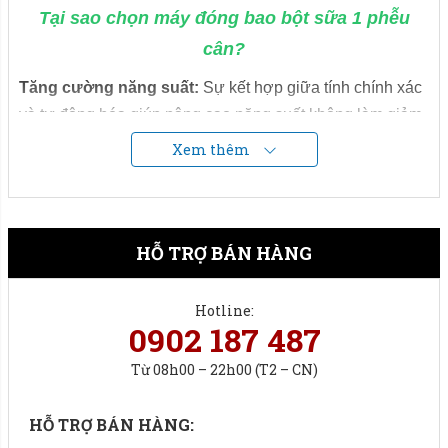
Tại sao chọn máy đóng bao bột sữa 1 phễu
cân?
Tăng cường năng suất:
Sự kết hợp giữa tính chính xác
và tự động hóa giúp nâng cao năng suất không làm giảm
chất lượng.
Xem thêm
Tiết kiệm chi phí:
Sử dụng tối đa 2 nhân công ( 01 đưa
bao, 01 khâu bao) giúp bạn tiết kiệm chi phí đến mức thấp
nhất.
HỖ TRỢ BÁN HÀNG
Chất lượng đảm bảo:
Đầu tư hệ thống quý khách không
phải lo lắng về chất lượng sau khi đóng bao thành phẩm.
Hotline:
0902 187 487
Từ 08h00 – 22h00 (T2 – CN)
HỖ TRỢ BÁN HÀNG: