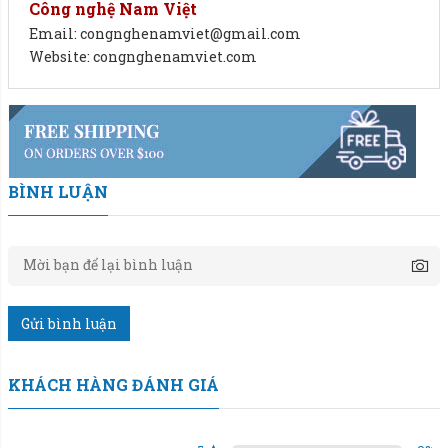
Công nghệ Nam Việt
Email: congnghenamviet@gmail.com
Website: congnghenamviet.com
BÌNH LUẬN
Gửi bình luận
Máy đóng bao bột sữa 1 phễu cân - Hiệu suất cao, đảm
bảo chất lượng.
KHÁCH HÀNG ĐÁNH GIÁ
Vật liệu chế tạo lên máy:
Phễu chứa, hệ thống vít tải, phễu cân và phễu dẫn