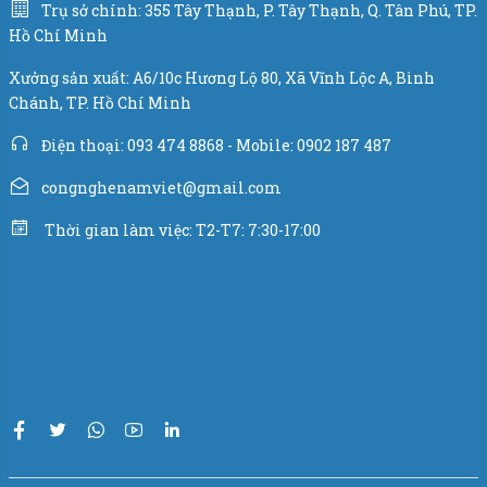
Cảm biến lực load cell hãng VMC - USA.
Trụ sở chính: 355 Tây Thạnh, P. Tây Thạnh, Q. Tân Phú, TP.
Hồ Chí Minh
Xy lanh khí nén hãng Airtac - Đài Loan.
Xưởng sản xuất: A6/10c Hương Lộ 80, Xã Vĩnh Lộc A, Bình
Chánh, TP. Hồ Chí Minh
Nam Việt cung cấp các dòng máy đóng bao thực phẩm
nhằm đáp ứng nhu cầu sản xuất cho các doanh nghiệp
Điện thoại: 093 474 8868 - Mobile: 0902 187 487
ngành sữa. C
ó nhu cầu vui lòng liên hệ Hotline
0902.187.
congnghenamviet@gmail.com
487
hoặc trực tiếp đến xưởng sản xuất để được tư vấn
Thời gian làm việc: T2-T7: 7:30-17:00
ngay hôm nay.
Còn nhiều máy đóng bao bì xem ngay:
TẠI ĐÂY