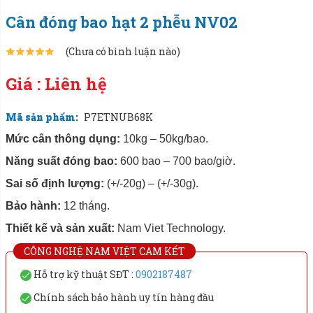
Cân đóng bao hạt 2 phễu NV02
(Chưa có bình luận nào)
Giá : Liên hệ
Mã sản phẩm:
P7ETNUB68K
Mức cân thông dụng:
10kg – 50kg/bao.
Năng suất đóng bao:
600 bao – 700 bao/giờ.
Sai số định lượng:
(+/-20g) – (+/-30g).
Bảo hành:
12 tháng.
Thiết kế và sản xuất:
Nam Viet Technology.
CÔNG NGHỆ NAM VIỆT CAM KẾT
Hỗ trợ kỹ thuật SĐT :
0902187487
Chính sách bảo hành uy tín hàng đầu