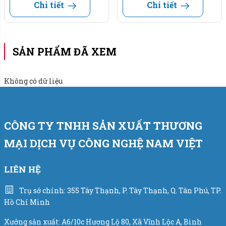
Ngành thực phẩm: Đóng bao bì hạt ngũ cốc, gạo và
Chi tiết
Chi tiết
nguyên liệu thực phẩm khác.
Ngành hóa chất: Đóng bao bì hạt nhựa, phân bón vi
SẢN PHẨM ĐÃ XEM
sinh, phân bón hữu cơ.
Không có dữ liệu
Ngành xây dựng: Đóng bao bì vôi bột, keo dán
gạch, bột trét tường.
==> Khả năng linh hoạt của sản phẩm không giới hạn. Dù
CÔNG TY TNHH SẢN XUẤT THƯƠNG
là ngành thực phẩm, hóa chất, hay nông nghiệp thiết bị là
MẠI DỊCH VỤ CÔNG NGHỆ NAM VIỆT
sự lựa chọn đa dạng và hiệu quả.
LIÊN HỆ
Thiết bị phụ trợ:
Hệ thống băng tải bao thành phẩm,
máy may bao
.
Trụ sở chính: 355 Tây Thạnh, P. Tây Thạnh, Q. Tân Phú, TP.
Hồ Chí Minh
Phần mềm quản lý dữ liệu trên máy tính.
Xưởng sản xuất: A6/10c Hương Lộ 80, Xã Vĩnh Lộc A, Bình