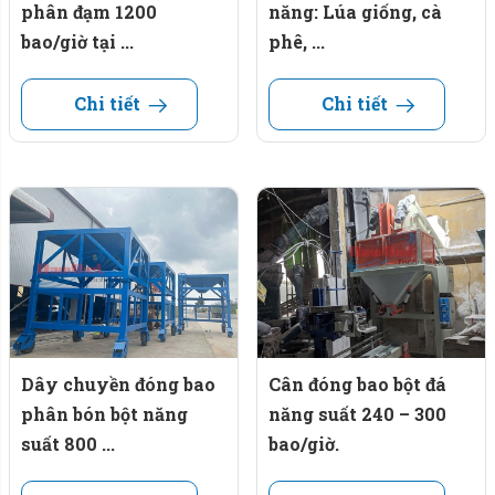
phân đạm 1200
năng: Lúa giống, cà
bao/giờ tại ...
phê, ...
Chi tiết
Chi tiết
Ứng dụng rộng rãi nhiều ngành: Nông nghiệp, thực phẩm,
xây dựng...
Ứng dụng cân đóng bao NV02.
Cân đóng bao tự động
NV02
được sử dụng rộng rãi
trong nhiều lĩnh vực, bao gồm:
Dây chuyền đóng bao
Cân đóng bao bột đá
phân bón bột năng
năng suất 240 – 300
Ngành nông nghiệp: Đóng bai bì phân bón, hạt
suất 800 ...
bao/giờ.
giống và các sản phẩm nông nghiệp khác.