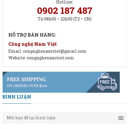
Hotline:
0902 187 487
Từ 08h00 – 22h00 (T2 – CN)
HỖ TRỢ BÁN HÀNG:
Công nghệ Nam Việt
Email: congnghenamviet@gmail.com
Website: congnghenamviet.com
BÌNH LUẬN
Cân đóng bao hạt 2 phễu NV02: Hiệu suất đóng bao bì tối
ưu.