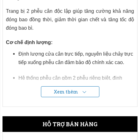
Trang bị 2 phễu cân độc lập giúp tăng cường khả năng
đóng bao đồng thời, giảm thời gian chết và tăng tốc độ
đóng bao bì.
Cơ chế định lượng:
Định lượng cửa cân trực tiếp, nguyên liệu chảy trực
tiếp xuống phễu cân đảm bảo độ chính xác cao.
Hệ thống phễu cân gồm 2 phễu riêng biệt, định
lượng và xả xen kẽ, phù hợp các hệ thống sản xuất
Xem thêm
với năng suất vừa và lớn.
Định lượng 3 cấp tốc độ, tùy thuộc vào năng xuất và
độ chính xác yêu cầu.
HỖ TRỢ BÁN HÀNG