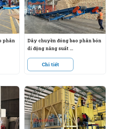
o phân
Dây chuyền đóng bao phân bón
di động năng suất ...
h lượng, gấp mép và may miệng bao, kiểm soát tốt
Chi tiết
huê mướn nhân công.
 quy mô nhỏ đến lớn.