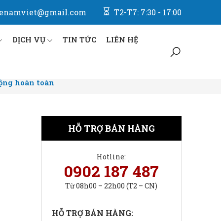
enamviet@gmail.com
T2-T7: 7:30 - 17:00
DỊCH VỤ
TIN TỨC
LIÊN HỆ
ộng hoàn toàn
HỖ TRỢ BÁN HÀNG
Hotline:
0902 187 487
Từ 08h00 – 22h00 (T2 – CN)
HỖ TRỢ BÁN HÀNG: