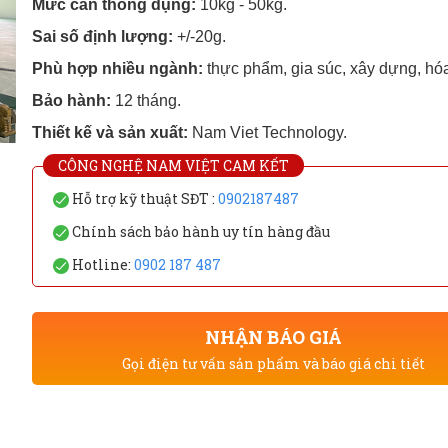
Mức cân thông dụng:
10kg - 50kg.
Sai số định lượng:
+/-20g.
Phù hợp nhiều ngành:
thực phẩm, gia súc, xây dựng, hóa 
Bảo hành:
12 tháng.
Thiết kế và sản xuất:
Nam Viet Technology.
CÔNG NGHỆ NAM VIỆT CAM KẾT
Hỗ trợ kỹ thuật SĐT :
0902187487
Chính sách bảo hành uy tín hàng đầu
Hotline:
0902 187 487
NHẬN BÁO GIÁ
Gọi điện tư vấn sản phẩm và báo giá chi tiết