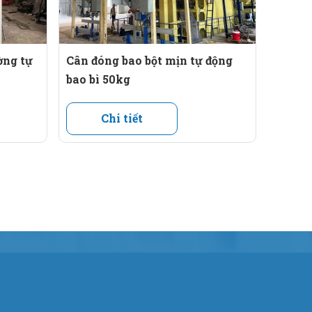
vận hành một cách hiệu quả.
ờng tự
Cân đóng bao bột mịn tự động
bao bì 50kg
Chi tiết