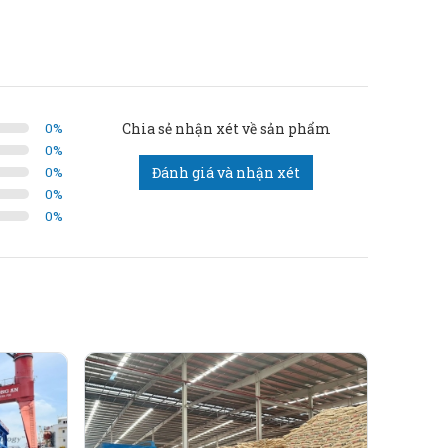
0
%
Chia sẻ nhận xét về sản phẩm
0
%
0
%
Đánh giá và nhận xét
muối...).
0
%
0
%
ẩm (gạo, các loại đậu, ngũ cốc...).
bột công nghiệp...).
iệu đóng bao nhằm tối ưu chi phí đầu tư.