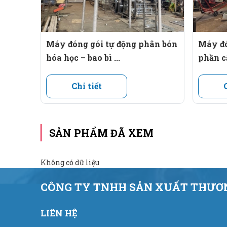
Dễ vận hành, bảo dưỡng:
Giao diện người dùng 
Máy đóng gói tự động phân bón
Máy đó
hóa học – bao bì ...
phần c
Chi tiết
SẢN PHẨM ĐÃ XEM
Không có dữ liệu
CÔNG TY TNHH SẢN XUẤT THƯƠN
LIÊN HỆ