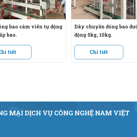
thân thiện và quy trình bảo dưỡng đơn giản giúp bạn dễ dàng 
ng bao cám viên tự động
Dây chuyền đóng bao đư
ấp bao.
động 5kg, 10kg.
Chi tiết
Chi tiết
G MẠI DỊCH VỤ CÔNG NGHỆ NAM VIỆT