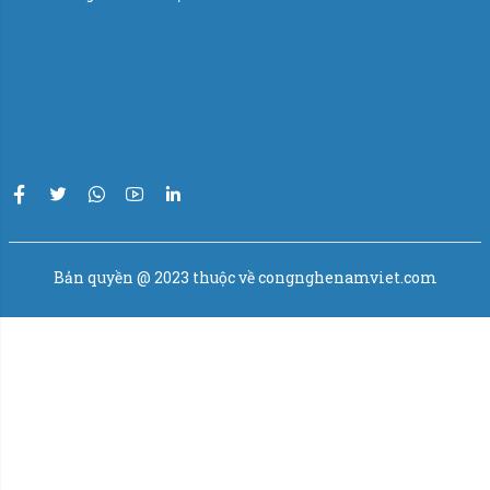
tiến đáp ứng tốt nhu cầu đa dạng cho doanh nghiệp quy
mô vừa và nhỏ.
Thiết bị điện theo máy:
Cân sử dụng bộ điều khiển trung tâm PLC hãng Siemens
– Đức.
Bộ chỉ thị cân điện tử (đầu cân) W100 hãng Laumas –
Italia.
Bản quyền @ 2023 thuộc về congnghenamviet.com
Cảm biến lực load cell hãng VMC – USA.
Xy lanh khí nén hãng Airtac – Đài Loan.
Việc tích hợp công nghệ vào quy trình sản xuất không chỉ
giúp tăng cường hiệu suất mà còn mang lại lợi ích về chi
phí và thời gian. Sự linh hoạt và dễ điều chỉnh của máy
đóng bao sẽ đưa ngành công nghiệp xây dựng vào một