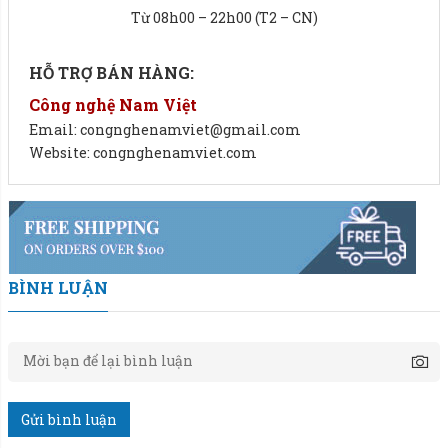
Giải pháp đóng gói vữa khô hiệu quả với công suất 200
Từ 08h00 – 22h00 (T2 – CN)
bao/giờ.
HỖ TRỢ BÁN HÀNG:
Lợi ích máy đóng bao vữa khô:
Công nghệ Nam Việt
Qúy doanh nghiệp đầu tư
cân đóng bao bì
vữa khô chắc
Email: congnghenamviet@gmail.com
chắn sẽ có lợi cho hoạt động sản xuất của doanh nghiệp
Website: congnghenamviet.com
mình, bao gồm:
Tăng hiệu quả sản xuất:
Giúp tối ưu hóa quy trình sản
xuất đảm bảo độ chính xác cao trong việc định lượng vữa
khô.
BÌNH LUẬN
Tiết kiệm thời gian – chi phí:
Hãy nói lời chào tạm biệt
cho quá trình đóng bao thủ công, khả năng tự động không
chỉ tiết kiệm thời gian mà còn giảm chi phí lao động
xuống mức thấp nhất.
Gửi bình luận
Linh hoạt và dễ điều chỉnh:
Khả năng linh hoạt và phù