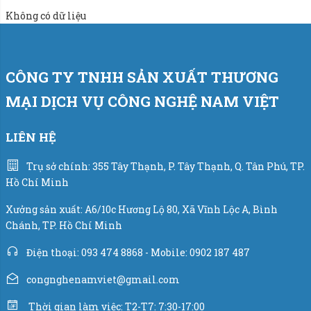
Không có dữ liệu
==> Khi liên hệ tư vấn chúng tôi sẽ dựa vào tài chính của
quý khách để chọn vật liệu chế tạo máy phù hợp nhất.
Thông số kỹ thuật:
CÔNG TY TNHH SẢN XUẤT THƯƠNG
MẠI DỊCH VỤ CÔNG NGHỆ NAM VIỆT
Loại nguyên liệu đóng bao: bột trét tường, vữa khô, bột
cao lanh, bột dán gạch…
LIÊN HỆ
Khối lượng đóng bao: 10kg – 40kg/bao.
Trụ sở chính: 355 Tây Thạnh, P. Tây Thạnh, Q. Tân Phú, TP.
Năng suất đóng bao đạt: 180 bao – 200 bao/giờ.
Hồ Chí Minh
Sai số mỗi bao thành phẩm: +/-50g.
Xưởng sản xuất: A6/10c Hương Lộ 80, Xã Vĩnh Lộc A, Bình
Chánh, TP. Hồ Chí Minh
Nguồn điện sử dụng: 220V/50Hz/3phase.
Điện thoại: 093 474 8868 - Mobile: 0902 187 487
Áp lực khí nén: 5-8 kg/cm2.
congnghenamviet@gmail.com
==> Với năng suất 200 bao/giờ trang bị công nghệ tiên
Thời gian làm việc: T2-T7: 7:30-17:00