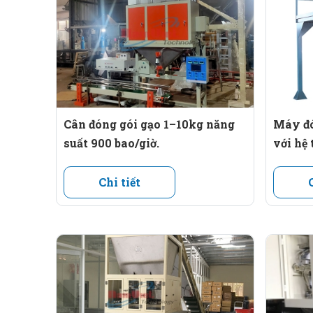
Cân định lượng: Máy cân điện tử tự động chính xác
Ví dụ:
Định lượng 10kg trong 5 – 7 giây.
Đóng bao: Bao bì được tự động cấp vào miệng máy,
Máy ép nhiệt:
Cân đóng gói gạo 1–10kg năng
Máy đó
Máy ép nhiệt hoạt động ở nhiệt độ từ 150°C – 300°C
suất 900 bao/giờ.
với hệ 
Thời gian ép kín miệng bao chỉ mất khoảng 2 – 4 g
Chi tiết
3. Ưu điểm của máy ép nhiệt.
Tăng tính thẩm mỹ: Đường hàn kín, chắc chắn, giú
Chống ẩm và côn trùng: Giữ chất lượng gạo tốt nhất
Tiết kiệm chi phí: Giảm nhân công, tăng hiệu suất 
Linh hoạt: Có thể đóng nhiều loại túi nhựa PP, P