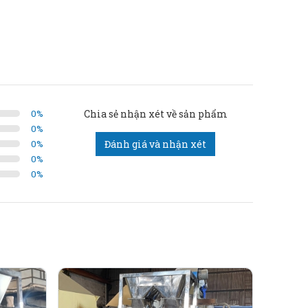
xuất và kinh doanh gạo. Dưới đây là các thông tin
0
%
Chia sẻ nhận xét về sản phẩm
0
%
0
%
Đánh giá và nhận xét
0
%
0
%
 lao động.