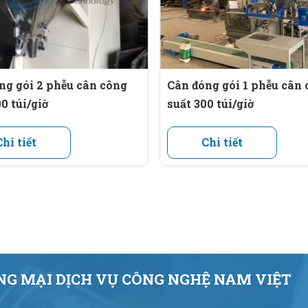
 đóng bao lớn, chính xác cao.
hữu cơ hoặc gạo đặc sản.
ng gói 2 phễu cân công
Cân đóng gói 1 phễu cân
0 túi/giờ
suất 300 túi/giờ
 máy công suất 300 túi/giờ.
Chi tiết
Chi tiết
G MẠI DỊCH VỤ CÔNG NGHỆ NAM VIỆT