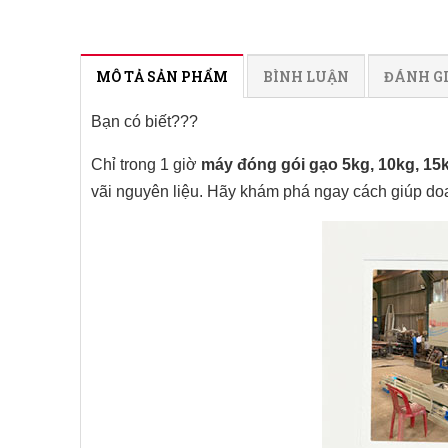
MÔ TẢ SẢN PHẨM
BÌNH LUẬN
ĐÁNH G
Bạn có biết???
Chỉ trong 1 giờ
máy đóng gói gạo 5kg, 10kg, 15
vãi nguyên liệu.
Hãy khám phá ngay cách giúp doanh