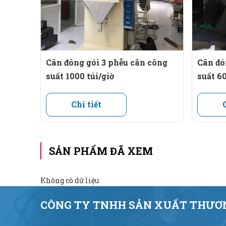
4. Ứng dụng thực tế.
Nhà máy sản xuất gạo xuất khẩu: Đáp ứng nhu cầu
Doanh nghiệp kinh doanh gạo sạch: Gói gọn gạo 
Cân đóng gói 3 phễu cân công
Cân đó
suất 1000 túi/giờ
suất 60
Hợp tác xã, xưởng sản xuất nhỏ: Phù hợp với dòng
Chi tiết
Video clip máy đóng gói gạo hoạt động.
SẢN PHẨM ĐÃ XEM
Không có dữ liệu
CÔNG TY TNHH SẢN XUẤT THƯƠN