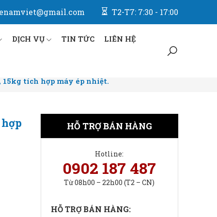
enamviet@gmail.com
T2-T7: 7:30 - 17:00
DỊCH VỤ
TIN TỨC
LIÊN HỆ
 15kg tích hợp máy ép nhiệt.
h hợp
HỖ TRỢ BÁN HÀNG
Hotline:
0902 187 487
Từ 08h00 – 22h00 (T2 – CN)
HỖ TRỢ BÁN HÀNG: