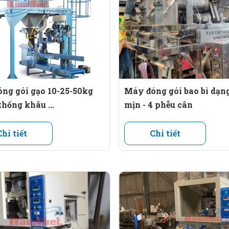
 theo cài đặt.
 tốc độ đóng gói đạt 5 túi/phút.
ng gói gạo 10-25-50kg
Máy đóng gói bao bì dạng
 tuỳ loại túi.
thống khâu ...
mịn - 4 phễu cân
iây cho mỗi túi.
Chi tiết
Chi tiết
p bao bì bắt mắt.
 trong thời gian dài.
sản xuất.
E hoặc túi màng ghép phức hợp.