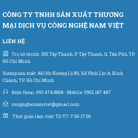
Áp lực khí nén:
5-8 kg/cm2.
CÔNG TY TNHH SẢN XUẤT THƯƠNG
Thiết bị điện theo máy:
MẠI DỊCH VỤ CÔNG NGHỆ NAM VIỆT
Cân sử dụng bộ điều khiển trung tâm PLC hãng
Siemens - Đức.
LIÊN HỆ
Bộ chỉ thị cân điện tử: W100 hãng Laumas - Italia.
Trụ sở chính: 355 Tây Thạnh, P. Tây Thạnh, Q. Tân Phú, TP.
Hồ Chí Minh
Cảm biến lực load cell hãng Laumas - Italia.
Xưởng sản xuất: A6/10c Hương Lộ 80, Xã Vĩnh Lộc A, Bình
Chánh, TP. Hồ Chí Minh
Xy lanh khí nén hãng Airtac - Đài Loan.
Điện thoại: 093 474 8868 - Mobile: 0902 187 487
Sản phẩm giúp giảm chi phí thuê mướn nhân công mà
congnghenamviet@gmail.com
vẫn đạt năng suất theo yêu cầu, chi phí hợp lý cùng thời
gian thu hồi vốn nhanh làm lợi cho các chủ doanh
Thời gian làm việc: T2-T7: 7:30-17:00
nghiệp/nhà máy.