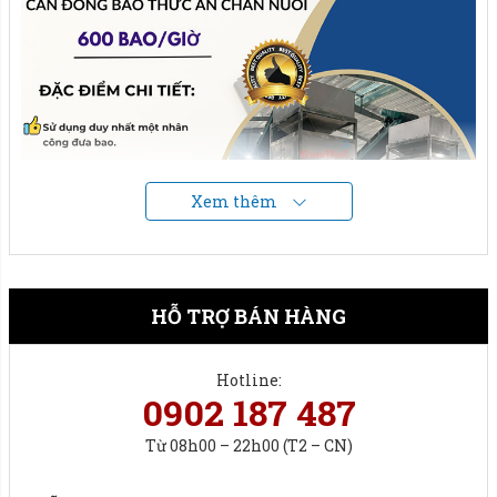
Xem thêm
HỖ TRỢ BÁN HÀNG
Hotline:
0902 187 487
Năng suất lên đến 600 bao/giờ, nhanh, chuẩn, hiệu quả.
Từ 08h00 – 22h00 (T2 – CN)
Đặc điểm của cân.