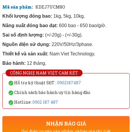
Mã sản phẩm:
KDEJ7UCM8O
Khối lượng đóng bao:
1kg, 5kg, 10kg.
Năng suất đóng bao đạt:
600 bao - 650 bao/giờ.
Sai số định lượng:
(+/-2
0
g) - (+/-30g).
Nguồn điện sử dụng:
220V/50Hz/3phase.
Thiết kế và sản xuất:
Nam Viet Technology.
Bảo hành:
12 tháng.
CÔNG NGHỆ NAM VIỆT CAM KẾT
Hỗ trợ kỹ thuật SĐT :
0902187487
Chính sách bảo hành uy tín hàng đầu
Hotline:
0902 187 487
NHẬN BÁO GIÁ
Gọi điện tư vấn sản phẩm và báo giá chi tiết