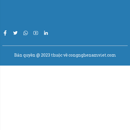
Lợi ích dịch vụ của chúng tôi:
Chính xác và đáng tin cậy:
Hệ thống cân đóng bao với
sai số thấp (+/- 20gram), đảm bảo mỗi bao thức ăn được
cân đúng lượng, giúp tiết kiệm nguyên liệu.
Tiết kiệm thời gian:
Năng suất đóng bao lên đến 600
bao/giờ, giúp bạn hoàn thành công việc nhanh chóng và
Bản quyền @ 2023 thuộc về congnghenamviet.com
ít tốn thời gian nhất.
Đa dạng nguyên liệu:
Đóng bao cho nhiều loại thức ăn
chăn nuôi khác nhau, từ thức ăn cho gia súc, gia cầm đến
thức ăn cho thú cưng.
Dịch vụ tận tâm:
Đội ngũ nhân viên chuyên nghiệp và
tận tâm sẵn lòng hỗ trợ bạn trong mọi khâu của quy trình
đóng bao.
Hãy liên hệ với chúng tôi ngay hôm nay để biết thêm